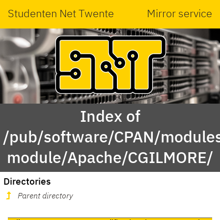
Studenten Net Twente
Mirror service
Index of
/pub/software/CPAN/modules
module/Apache/CGILMORE/
Directories
Parent directory