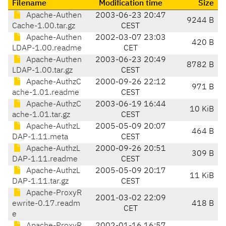
Filename
Modification time
Size
Apache-Authen
2003-06-23 20:47
9244 B
Cache-1.00.tar.gz
CEST
Apache-Authen
2002-03-07 23:03
420 B
LDAP-1.00.readme
CET
Apache-Authen
2003-06-23 20:49
8782 B
LDAP-1.00.tar.gz
CEST
Apache-AuthzC
2000-09-26 22:12
971 B
ache-1.01.readme
CEST
Apache-AuthzC
2003-06-19 16:44
10 KiB
ache-1.01.tar.gz
CEST
Apache-AuthzL
2005-05-09 20:07
464 B
DAP-1.11.meta
CEST
Apache-AuthzL
2000-09-26 20:51
309 B
DAP-1.11.readme
CEST
Apache-AuthzL
2005-05-09 20:17
11 KiB
DAP-1.11.tar.gz
CEST
Apache-ProxyR
2001-03-02 22:09
ewrite-0.17.readm
418 B
CET
e