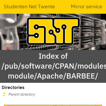
Studenten Net Twente
Mirror service
Index of
/pub/software/CPAN/modules
module/Apache/BARBEE/
Directories
Parent directory