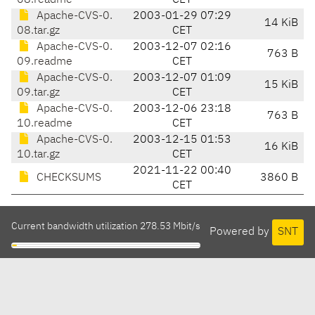
08.readme
CET
Apache-CVS-0.
2003-01-29 07:29
14 KiB
08.tar.gz
CET
Apache-CVS-0.
2003-12-07 02:16
763 B
09.readme
CET
Apache-CVS-0.
2003-12-07 01:09
15 KiB
09.tar.gz
CET
Apache-CVS-0.
2003-12-06 23:18
763 B
10.readme
CET
Apache-CVS-0.
2003-12-15 01:53
16 KiB
10.tar.gz
CET
2021-11-22 00:40
CHECKSUMS
3860 B
CET
Current bandwidth utilization 278.53 Mbit/s
Powered by
SNT