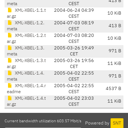
413 B
meta
CEST
XML-XBEL-1.1.t
2004-06-24 04:39
10 KiB
ar.gz
CEST
XML-XBEL-1.2.
2004-07-03 08:19
413 B
meta
CEST
XML-XBEL-1.2.t
2004-07-03 08:20
10 KiB
ar.gz
CEST
XML-XBEL-1.3.
2005-03-26 19:49
971 B
meta
CET
XML-XBEL-1.3.t
2005-03-26 19:56
11 KiB
ar.gz
CET
XML-XBEL-1.4.
2005-04-02 22:55
971 B
meta
CEST
XML-XBEL-1.4.r
2005-04-02 22:55
4537 B
eadme
CEST
XML-XBEL-1.4.t
2005-04-02 23:03
11 KiB
ar.gz
CEST
Current bandwidth utilization 603.57 Mbit/s
Powered by
SNT