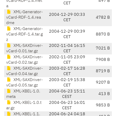
vCard-RDF-1.4.met
497 B
CET
a
XML-Generator-
2004-12-29 00:33
vCard-RDF-1.4.rea
4782 B
CET
dme
XML-Generator-
2004-12-29 00:39
vCard-RDF-1.4.tar.g
8870 B
CET
z
XML-SAXDriver-
2002-11-04 16:15
7021 B
vCard-0.01.tar.gz
CET
XML-SAXDriver-
2002-11-05 23:09
7908 B
vCard-0.02.tar.gz
CET
XML-SAXDriver-
2003-02-17 16:28
8719 B
vCard-0.04.tar.gz
CET
XML-SAXDriver-
2003-02-19 15:38
9207 B
vCard-0.05.tar.gz
CET
XML-XBEL-1.0.
2004-06-23 15:11
413 B
meta
CEST
XML-XBEL-1.0.t
2004-06-23 16:01
9853 B
ar.gz
CEST
XML-XBEL-1.1.
2004-06-24 04:18