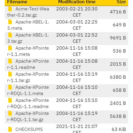
Filename
Modification time
Size
Acme-Test-Wea
2003-02-21 20:30
4716 B
ther-0.2.tar.gz
CET
Apache-XBEL-1.
2004-03-01 22:25
649 B
3.meta
CET
Apache-XBEL-1.
2004-03-01 22:52
9691 B
3.tar.gz
CET
Apache-XPointe
2004-11-16 15:08
536 B
r-1.1.meta
CET
Apache-XPointe
2004-11-16 15:08
2015 B
r-1.1.readme
CET
Apache-XPointe
2004-11-16 15:19
6380 B
r-1.1.tar.gz
CET
Apache-XPointe
2004-11-16 15:10
658 B
r-RDQL-1.1.meta
CET
Apache-XPointe
2004-11-16 15:10
2401 B
r-RDQL-1.1.readme
CET
Apache-XPointe
2004-11-16 15:19
5638 B
r-RDQL-1.1.tar.gz
CET
2021-11-21 21:07
CHECKSUMS
63 KiB