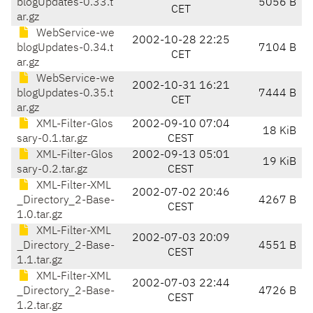
blogUpdates-0.33.t
5056 B
CET
ar.gz
WebService-we
2002-10-28 22:25
blogUpdates-0.34.t
7104 B
CET
ar.gz
WebService-we
2002-10-31 16:21
blogUpdates-0.35.t
7444 B
CET
ar.gz
XML-Filter-Glos
2002-09-10 07:04
18 KiB
sary-0.1.tar.gz
CEST
XML-Filter-Glos
2002-09-13 05:01
19 KiB
sary-0.2.tar.gz
CEST
XML-Filter-XML
2002-07-02 20:46
_Directory_2-Base-
4267 B
CEST
1.0.tar.gz
XML-Filter-XML
2002-07-03 20:09
_Directory_2-Base-
4551 B
CEST
1.1.tar.gz
XML-Filter-XML
2002-07-03 22:44
_Directory_2-Base-
4726 B
CEST
1.2.tar.gz