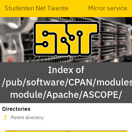
Studenten Net Twente
Mirror service
Index of
/pub/software/CPAN/modules
module/Apache/ASCOPE/
Directories
Parent directory