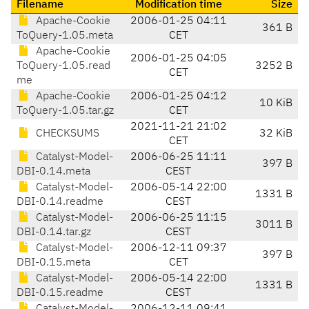
Filename
Modification time
Size
Apache-Cookie
2006-01-25 04:11
361 B
ToQuery-1.05.meta
CET
Apache-Cookie
2006-01-25 04:05
ToQuery-1.05.read
3252 B
CET
me
Apache-Cookie
2006-01-25 04:12
10 KiB
ToQuery-1.05.tar.gz
CET
2021-11-21 21:02
CHECKSUMS
32 KiB
CET
Catalyst-Model-
2006-06-25 11:11
397 B
DBI-0.14.meta
CEST
Catalyst-Model-
2006-05-14 22:00
1331 B
DBI-0.14.readme
CEST
Catalyst-Model-
2006-06-25 11:15
3011 B
DBI-0.14.tar.gz
CEST
Catalyst-Model-
2006-12-11 09:37
397 B
DBI-0.15.meta
CET
Catalyst-Model-
2006-05-14 22:00
1331 B
DBI-0.15.readme
CEST