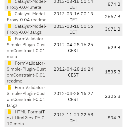
Catalyst-Model-
2013-03-16 00:14
874 B
Proxy-0.04.meta
CET
Catalyst-Model-
2013-03-16 00:13
2667 B
Proxy-0.04.readme
CET
Catalyst-Model-
2013-03-16 00:16
3671 B
Proxy-0.04.tar.gz
CET
FormValidator-
Simple-Plugin-Cust
2012-04-28 16:25
629 B
omConstraint-0.01.
CEST
meta
FormValidator-
Simple-Plugin-Cust
2012-04-28 16:24
1535 B
omConstraint-0.01.
CEST
readme
FormValidator-
Simple-Plugin-Cust
2012-04-28 16:27
2326 B
omConstraint-0.01.
CEST
tar.gz
HTML-FormatT
2013-11-21 22:58
ext-Html2textPY-0.
894 B
CET
10.meta