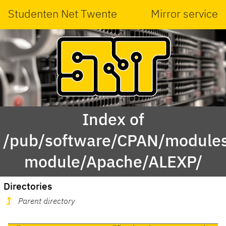
Studenten Net Twente
Mirror service
Index of
/pub/software/CPAN/modules
module/Apache/ALEXP/
Directories
Parent directory