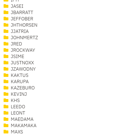
IPH
JASEI
JBARRATT
JEFFOBER
JHTHORSEN
JJATRIA
JOHNMERTZ
JRED
JROCKWAY
JSIME
JUSTNOXX
JZAWODNY
KAKTUS
KARUPA
KAZEBURO
KEVINJ
KHS
LEEDO
LEONT
MAEDAMA
MAKAMAKA
MAXS