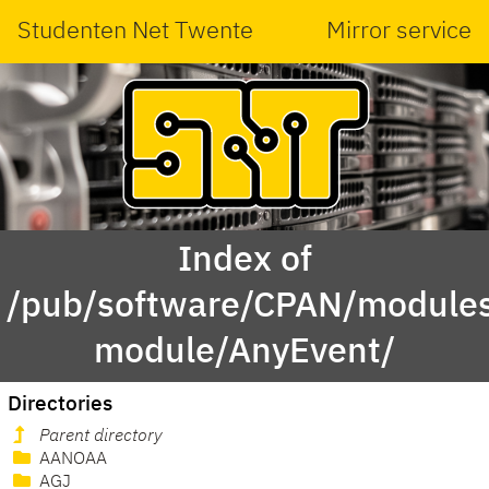
Studenten Net Twente
Mirror service
Index of
/pub/software/CPAN/modules
module/AnyEvent/
Directories
Parent directory
AANOAA
AGJ