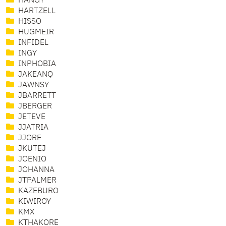
HANGY
HARTZELL
HISSO
HUGMEIR
INFIDEL
INGY
INPHOBIA
JAKEANQ
JAWNSY
JBARRETT
JBERGER
JETEVE
JJATRIA
JJORE
JKUTEJ
JOENIO
JOHANNA
JTPALMER
KAZEBURO
KIWIROY
KMX
KTHAKORE