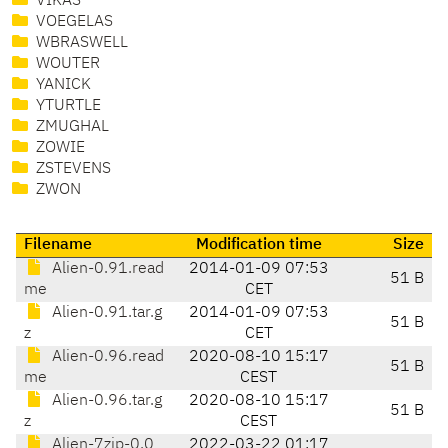
VIKAS
VOEGELAS
WBRASWELL
WOUTER
YANICK
YTURTLE
ZMUGHAL
ZOWIE
ZSTEVENS
ZWON
Filename
Modification time
Size
Alien-0.91.read
2014-01-09 07:53
51 B
me
CET
Alien-0.91.tar.g
2014-01-09 07:53
51 B
z
CET
Alien-0.96.read
2020-08-10 15:17
51 B
me
CEST
Alien-0.96.tar.g
2020-08-10 15:17
51 B
z
CEST
Alien-7zip-0.0
2022-03-22 01:17