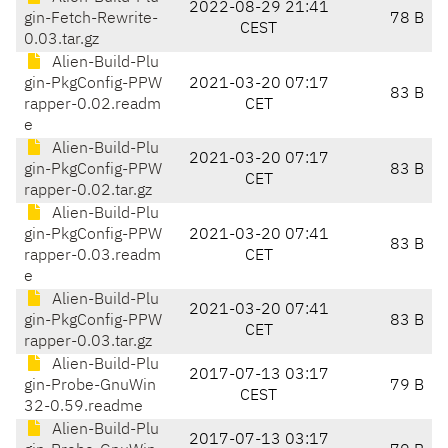
2022-08-29 21:41
gin-Fetch-Rewrite-
78 B
CEST
0.03.tar.gz
Alien-Build-Plu
gin-PkgConfig-PPW
2021-03-20 07:17
83 B
rapper-0.02.readm
CET
e
Alien-Build-Plu
2021-03-20 07:17
gin-PkgConfig-PPW
83 B
CET
rapper-0.02.tar.gz
Alien-Build-Plu
gin-PkgConfig-PPW
2021-03-20 07:41
83 B
rapper-0.03.readm
CET
e
Alien-Build-Plu
2021-03-20 07:41
gin-PkgConfig-PPW
83 B
CET
rapper-0.03.tar.gz
Alien-Build-Plu
2017-07-13 03:17
gin-Probe-GnuWin
79 B
CEST
32-0.59.readme
Alien-Build-Plu
2017-07-13 03:17