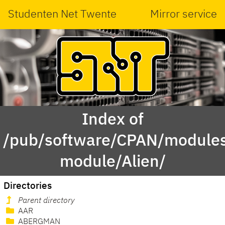
Studenten Net Twente
Mirror service
Index of
/pub/software/CPAN/modules
module/Alien/
Directories
Parent directory
AAR
ABERGMAN