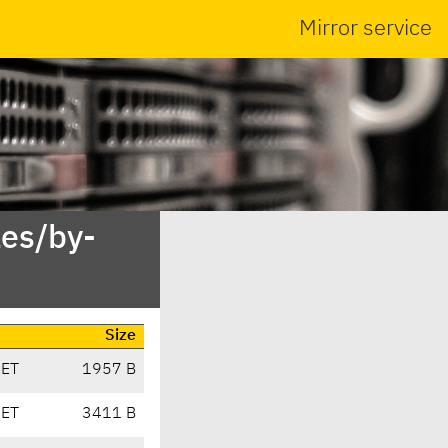
Mirror service
es/by-
Size
CET
1957 B
CET
3411 B