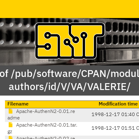
 of /pub/software/CPAN/modul
authors/id/V/VA/VALERIE/
Filename
Modification time
Apache-AuthenN2-0.01.re
1998-12-17 01:40 
adme
Apache-AuthenN2-0.01.tar.
1998-12-17 01:51 
gz