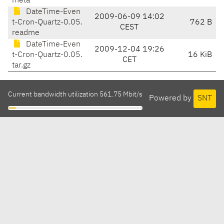
meta
DateTime-Even
2009-06-09 14:02
t-Cron-Quartz-0.05.
762 B
CEST
readme
DateTime-Even
2009-12-04 19:26
t-Cron-Quartz-0.05.
16 KiB
CET
tar.gz
Current bandwidth utilization 561.75 Mbit/s
Powered by
SNT