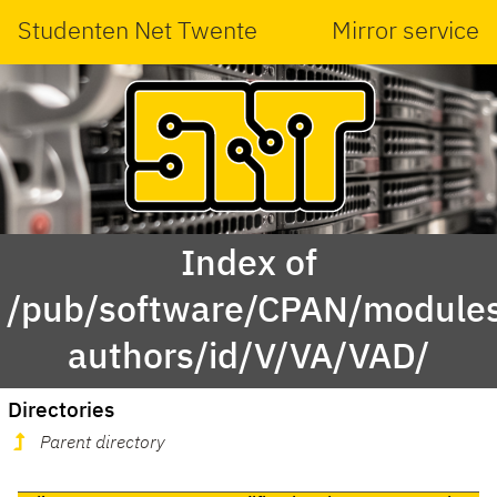
Studenten Net Twente
Mirror service
Index of
/pub/software/CPAN/modules
authors/id/V/VA/VAD/
Directories
Parent directory