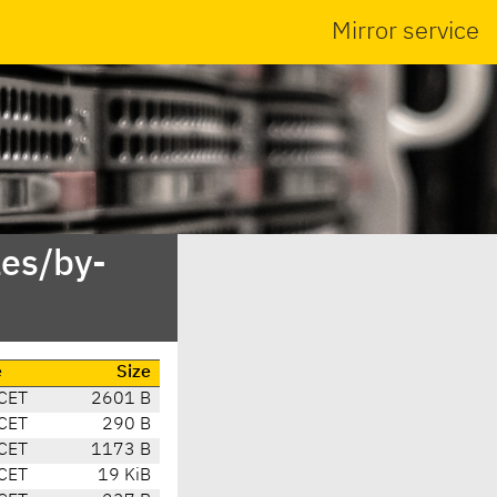
Mirror service
es/by-
e
Size
CET
2601 B
CET
290 B
CET
1173 B
CET
19 KiB