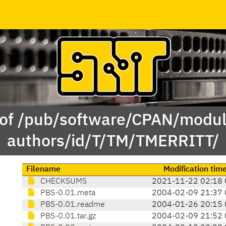
 of /pub/software/CPAN/modul
authors/id/T/TM/TMERRITT/
Filename
Modification tim
CHECKSUMS
2021-11-22 02:18 
PBS-0.01.meta
2004-02-09 21:37 
PBS-0.01.readme
2004-01-26 20:15 
PBS-0.01.tar.gz
2004-02-09 21:52 