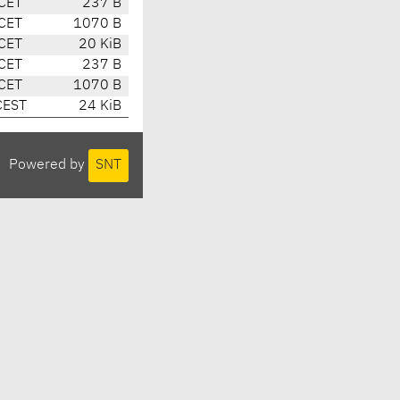
CET
237 B
CET
1070 B
CET
20 KiB
CET
237 B
CET
1070 B
CEST
24 KiB
Powered by
SNT