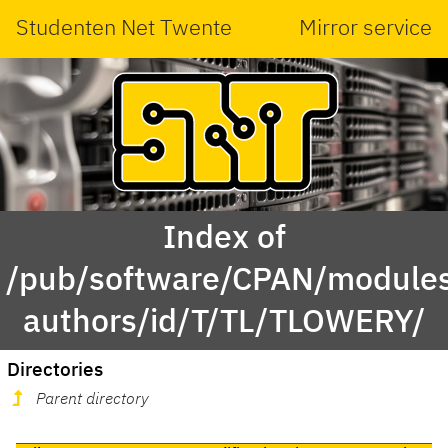
Studenten Net Twente
Mirror service
Index of
/pub/software/CPAN/modules
authors/id/T/TL/TLOWERY/
Directories
Parent directory