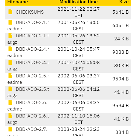
Filename
Modification time
Size
2021-11-22 02:27
CHECKSUMS
5641 B
CET
DBD-ADO-2.1.r
2001-05-26 13:55
6451 B
eadme
CEST
DBD-ADO-2.1.t
2001-05-26 13:52
24 KiB
ar.gz
CEST
DBD-ADO-2.4.r
2001-10-24 05:47
9083 B
eadme
CEST
DBD-ADO-2.4.t
2001-10-24 06:08
30 KiB
ar.gz
CEST
DBD-ADO-2.5.r
2002-06-06 03:37
9594 B
eadme
CEST
DBD-ADO-2.5.t
2002-06-06 04:12
41 KiB
ar.gz
CEST
DBD-ADO-2.6.r
2002-06-06 03:37
9594 B
eadme
CEST
DBD-ADO-2.6.t
2002-11-10 15:06
41 KiB
ar.gz
CET
DBD-ADO-2.7.
2003-08-24 22:23
334 B