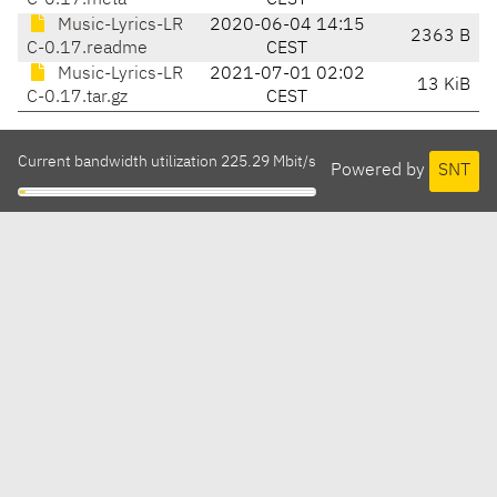
C-0.17.meta
CEST
Music-Lyrics-LR
2020-06-04 14:15
2363 B
C-0.17.readme
CEST
Music-Lyrics-LR
2021-07-01 02:02
13 KiB
C-0.17.tar.gz
CEST
Current bandwidth utilization 225.29 Mbit/s
Powered by
SNT