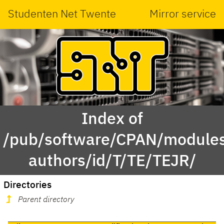
Studenten Net Twente
Mirror service
Index of
/pub/software/CPAN/modules
authors/id/T/TE/TEJR/
Directories
Parent directory