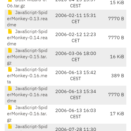
DBIx-Wizard-0.
2026-04-23 13:57
15 KiB
06.tar.gz
CEST
JavaScript-Spid
2006-02-11 15:31
erMonkey-0.13.rea
7770 B
CET
dme
JavaScript-Spid
2006-02-12 12:23
erMonkey-0.14.rea
7770 B
CET
dme
JavaScript-Spid
2006-03-06 18:00
erMonkey-0.15.tar.
16 KiB
CET
gz
JavaScript-Spid
2006-06-13 15:42
erMonkey-0.16.me
389 B
CEST
ta
JavaScript-Spid
2006-06-13 15:34
erMonkey-0.16.rea
7770 B
CEST
dme
JavaScript-Spid
2006-06-13 16:03
erMonkey-0.16.tar.
17 KiB
CEST
gz
JavaScript-Spid
2006-07-28 11:30