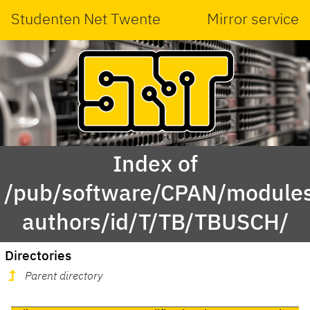
Studenten Net Twente
Mirror service
Index of
/pub/software/CPAN/modules
authors/id/T/TB/TBUSCH/
Directories
Parent directory