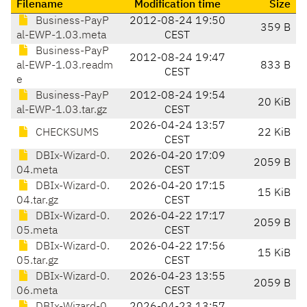
Filename
Modification time
Size
Business-PayP
2012-08-24 19:50
359 B
al-EWP-1.03.meta
CEST
Business-PayP
2012-08-24 19:47
al-EWP-1.03.readm
833 B
CEST
e
Business-PayP
2012-08-24 19:54
20 KiB
al-EWP-1.03.tar.gz
CEST
2026-04-24 13:57
CHECKSUMS
22 KiB
CEST
DBIx-Wizard-0.
2026-04-20 17:09
2059 B
04.meta
CEST
DBIx-Wizard-0.
2026-04-20 17:15
15 KiB
04.tar.gz
CEST
DBIx-Wizard-0.
2026-04-22 17:17
2059 B
05.meta
CEST
DBIx-Wizard-0.
2026-04-22 17:56
15 KiB
05.tar.gz
CEST
DBIx-Wizard-0.
2026-04-23 13:55
2059 B
06.meta
CEST