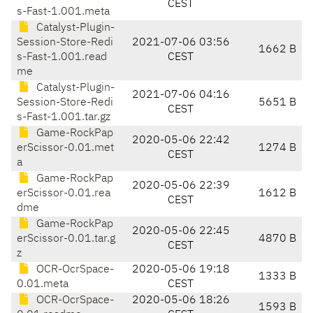
CEST
s-Fast-1.001.meta
Catalyst-Plugin-
Session-Store-Redi
2021-07-06 03:56
1662 B
s-Fast-1.001.read
CEST
me
Catalyst-Plugin-
2021-07-06 04:16
Session-Store-Redi
5651 B
CEST
s-Fast-1.001.tar.gz
Game-RockPap
2020-05-06 22:42
erScissor-0.01.met
1274 B
CEST
a
Game-RockPap
2020-05-06 22:39
erScissor-0.01.rea
1612 B
CEST
dme
Game-RockPap
2020-05-06 22:45
erScissor-0.01.tar.g
4870 B
CEST
z
OCR-OcrSpace-
2020-05-06 19:18
1333 B
0.01.meta
CEST
OCR-OcrSpace-
2020-05-06 18:26
1593 B