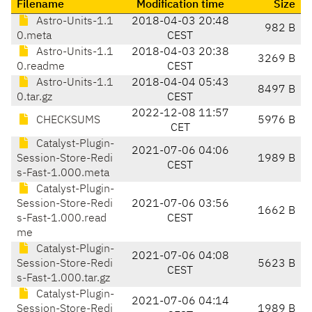
Filename
Modification time
Size
Astro-Units-1.1
2018-04-03 20:48
982 B
0.meta
CEST
Astro-Units-1.1
2018-04-03 20:38
3269 B
0.readme
CEST
Astro-Units-1.1
2018-04-04 05:43
8497 B
0.tar.gz
CEST
2022-12-08 11:57
CHECKSUMS
5976 B
CET
Catalyst-Plugin-
2021-07-06 04:06
Session-Store-Redi
1989 B
CEST
s-Fast-1.000.meta
Catalyst-Plugin-
Session-Store-Redi
2021-07-06 03:56
1662 B
s-Fast-1.000.read
CEST
me
Catalyst-Plugin-
2021-07-06 04:08
Session-Store-Redi
5623 B
CEST
s-Fast-1.000.tar.gz
Catalyst-Plugin-
2021-07-06 04:14
Session-Store-Redi
1989 B