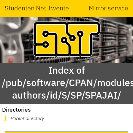
Studenten Net Twente
Mirror service
Index of
/pub/software/CPAN/modules
authors/id/S/SP/SPAJAI/
Directories
Parent directory