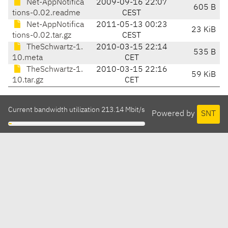
Net-AppNotifica
2009-09-16 22:07
605 B
tions-0.02.readme
CEST
Net-AppNotifica
2011-05-13 00:23
23 KiB
tions-0.02.tar.gz
CEST
TheSchwartz-1.
2010-03-15 22:14
535 B
10.meta
CET
TheSchwartz-1.
2010-03-15 22:16
59 KiB
10.tar.gz
CET
Current bandwidth utilization 213.14 Mbit/s
Powered by
SNT