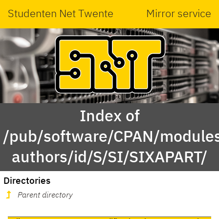
Studenten Net Twente
Mirror service
Index of
/pub/software/CPAN/modules
authors/id/S/SI/SIXAPART/
Directories
Parent directory