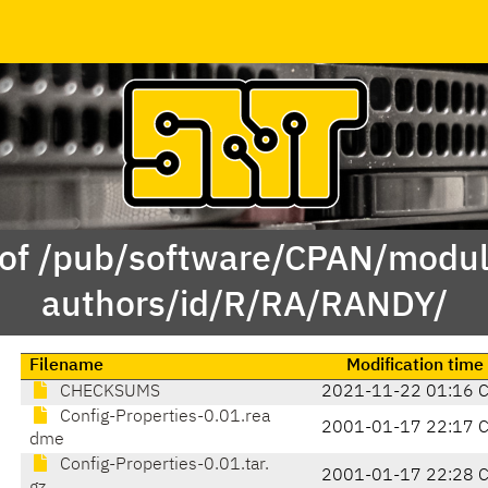
 of /pub/software/CPAN/modul
authors/id/R/RA/RANDY/
Filename
Modification time
CHECKSUMS
2021-11-22 01:16 
Config-Properties-0.01.rea
2001-01-17 22:17 
dme
Config-Properties-0.01.tar.
2001-01-17 22:28 