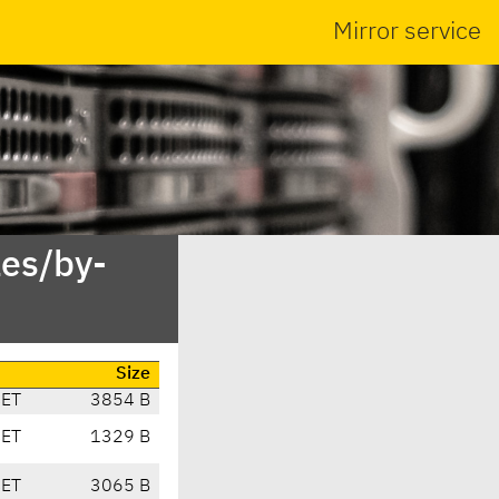
Mirror service
es/by-
Size
CET
3854 B
CET
1329 B
CET
3065 B