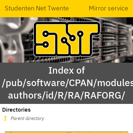
Studenten Net Twente
Mirror service
Index of
/pub/software/CPAN/modules
authors/id/R/RA/RAFORG/
Directories
Parent directory