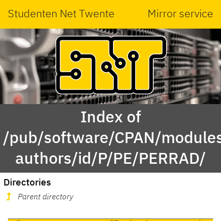
Studenten Net Twente
Mirror service
Index of
/pub/software/CPAN/modules
authors/id/P/PE/PERRAD/
Directories
Parent directory