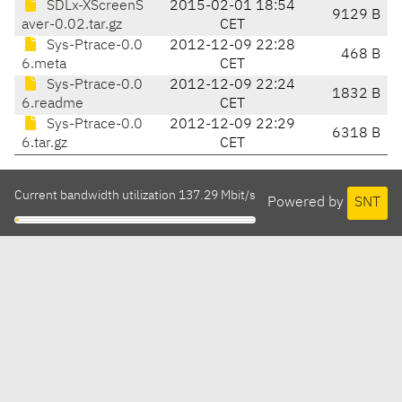
SDLx-XScreenS
2015-02-01 18:54
9129 B
aver-0.02.tar.gz
CET
Sys-Ptrace-0.0
2012-12-09 22:28
468 B
6.meta
CET
Sys-Ptrace-0.0
2012-12-09 22:24
1832 B
6.readme
CET
Sys-Ptrace-0.0
2012-12-09 22:29
6318 B
6.tar.gz
CET
Current bandwidth utilization 137.29 Mbit/s
Powered by
SNT