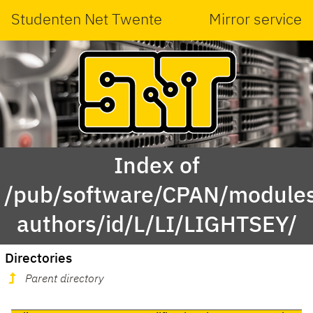
Studenten Net Twente
Mirror service
Index of
/pub/software/CPAN/modules
authors/id/L/LI/LIGHTSEY/
Directories
Parent directory