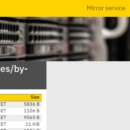
Mirror service
es/by-
Size
CET
5836 B
CET
1106 B
CET
9565 B
CET
11 KiB