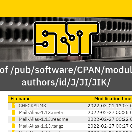
 of /pub/software/CPAN/modul
authors/id/J/JI/JIK/
Filename
Modification time
CHECKSUMS
2022-03-01 13:07 
Mail-Alias-1.13.meta
2022-02-27 00:25 
Mail-Alias-1.13.readme
2022-02-27 00:22 
Mail-Alias-1.13.tar.gz
2022-02-27 00:27 