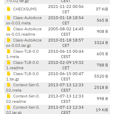
T-0.02.tar.gz
CEST
2021-11-22 00:56
CHECKSUMS
37 KiB
CET
Class-AutoAcce
2010-01-18 18:54
565 B
ss-0.03.meta
CET
Class-AutoAcce
2005-08-02 14:45
908 B
ss-0.03.readme
CEST
Class-AutoAcce
2010-01-18 18:57
3324 B
ss-0.03.tar.gz
CET
Class-TLB-0.0
2010-06-15 00:44
605 B
1.meta
CEST
Class-TLB-0.0
2010-02-09 19:32
788 B
1.readme
CET
Class-TLB-0.0
2010-06-15 00:47
5520 B
1.tar.gz
CEST
Context-Set-0.
2013-07-13 12:33
2518 B
02.meta
CEST
Context-Set-0.
2013-07-13 12:33
998 B
02.readme
CEST
Context-Set-0.
2013-07-13 12:34
19 KiB
02.tar.gz
CEST