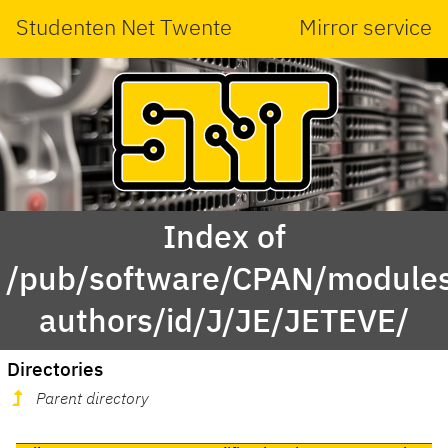
Studenten Net Twente
Mirror service
Index of
/pub/software/CPAN/modules
authors/id/J/JE/JETEVE/
Directories
Parent directory