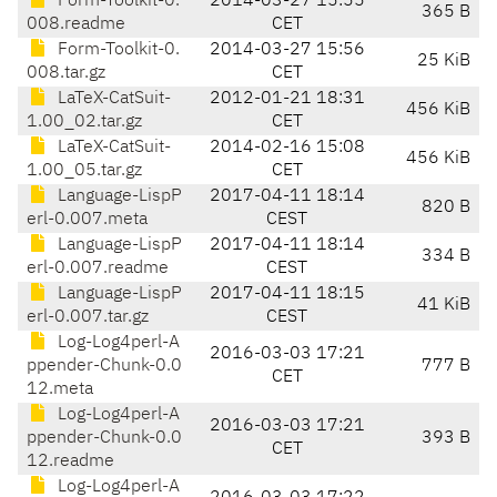
Form-Toolkit-0.
2014-03-27 15:55
365 B
008.readme
CET
Form-Toolkit-0.
2014-03-27 15:56
25 KiB
008.tar.gz
CET
LaTeX-CatSuit-
2012-01-21 18:31
456 KiB
1.00_02.tar.gz
CET
LaTeX-CatSuit-
2014-02-16 15:08
456 KiB
1.00_05.tar.gz
CET
Language-LispP
2017-04-11 18:14
820 B
erl-0.007.meta
CEST
Language-LispP
2017-04-11 18:14
334 B
erl-0.007.readme
CEST
Language-LispP
2017-04-11 18:15
41 KiB
erl-0.007.tar.gz
CEST
Log-Log4perl-A
2016-03-03 17:21
ppender-Chunk-0.0
777 B
CET
12.meta
Log-Log4perl-A
2016-03-03 17:21
ppender-Chunk-0.0
393 B
CET
12.readme
Log-Log4perl-A