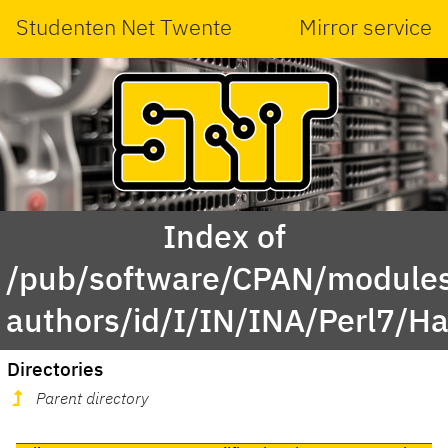
Studenten Net Twente
Mirror service
Index of
/pub/software/CPAN/modules
authors/id/I/IN/INA/Perl7/H
Directories
Parent directory