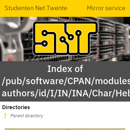
Studenten Net Twente
Mirror service
Index of
/pub/software/CPAN/modules
authors/id/I/IN/INA/Char/He
Directories
Parent directory