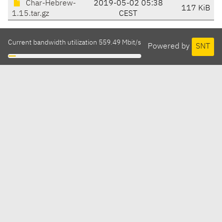
Char-Hebrew-
2019-05-02 05:38
117 KiB
1.15.tar.gz
CEST
Current bandwidth utilization 559.49 Mbit/s
Powered by
SNT