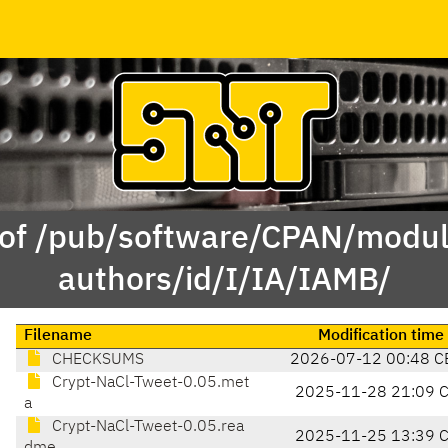
 of /pub/software/CPAN/modul
authors/id/I/IA/IAMB/
Filename
Modification time
CHECKSUMS
2026-07-12 00:48 C
Crypt-NaCl-Tweet-0.05.met
2025-11-28 21:09 
a
Crypt-NaCl-Tweet-0.05.rea
2025-11-25 13:39 