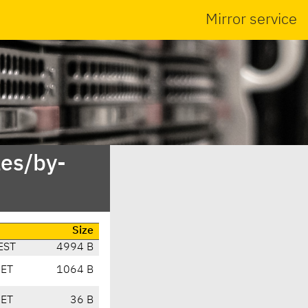
Mirror service
es/by-
Size
EST
4994 B
CET
1064 B
CET
36 B