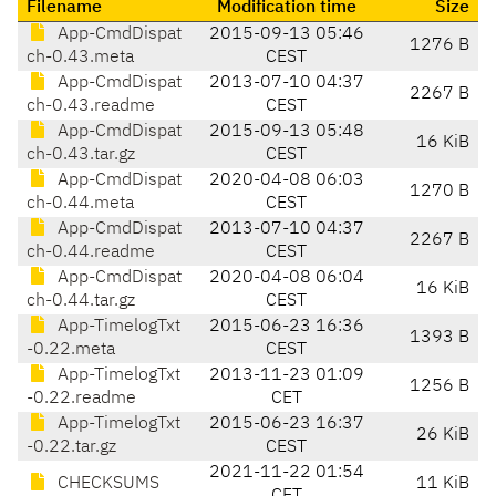
Filename
Modification time
Size
App-CmdDispat
2015-09-13 05:46
1276 B
ch-0.43.meta
CEST
App-CmdDispat
2013-07-10 04:37
2267 B
ch-0.43.readme
CEST
App-CmdDispat
2015-09-13 05:48
16 KiB
ch-0.43.tar.gz
CEST
App-CmdDispat
2020-04-08 06:03
1270 B
ch-0.44.meta
CEST
App-CmdDispat
2013-07-10 04:37
2267 B
ch-0.44.readme
CEST
App-CmdDispat
2020-04-08 06:04
16 KiB
ch-0.44.tar.gz
CEST
App-TimelogTxt
2015-06-23 16:36
1393 B
-0.22.meta
CEST
App-TimelogTxt
2013-11-23 01:09
1256 B
-0.22.readme
CET
App-TimelogTxt
2015-06-23 16:37
26 KiB
-0.22.tar.gz
CEST
2021-11-22 01:54
CHECKSUMS
11 KiB