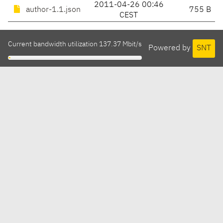
2011-04-26 00:46
author-1.1.json
755 B
CEST
Current bandwidth utilization 137.37 Mbit/s
Powered by
SNT