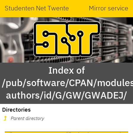
Studenten Net Twente
Mirror service
Index of
/pub/software/CPAN/modules
authors/id/G/GW/GWADEJ/
Directories
Parent directory