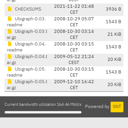
ar.gz
CEST
2021-11-22 01:48
CHECKSUMS
3936 B
CET
Ubigraph-0.03.
2008-10-29 05:07
1543 B
readme
CET
Ubigraph-0.03.t
2008-10-30 03:14
21 KiB
ar.gz
CET
Ubigraph-0.04.
2008-10-30 03:15
1543 B
readme
CET
Ubigraph-0.04.t
2009-05-12 21:24
20 KiB
ar.gz
CEST
Ubigraph-0.05.
2008-10-30 03:15
1543 B
readme
CET
Ubigraph-0.05.t
2009-12-10 16:42
20 KiB
ar.gz
CET
Current bandwidth utilization 164.46 Mbit/s
Powered by
SNT