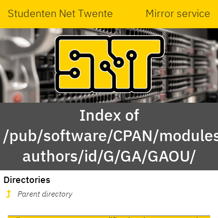
Studenten Net Twente
Mirror service
Index of
/pub/software/CPAN/modules
authors/id/G/GA/GAOU/
Directories
Parent directory