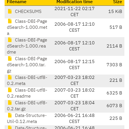
Filename
Modification time
Size
2021-11-22 02:17
CHECKSUMS
15 KiB
CET
Class-DBI-Page
2006-08-17 12:10
dSearch-1.000.met
517 B
CEST
a
Class-DBI-Page
2006-08-17 12:10
dSearch-1.000.rea
2114 B
CEST
dme
Class-DBI-Page
2006-08-17 12:15
dSearch-1.000.tar.
7303 B
CEST
gz
Class-DBI-utf8-
2007-03-23 18:02
221 B
0.2.meta
CET
Class-DBI-utf8-
2007-03-23 18:02
6325 B
0.2.readme
CET
Class-DBI-utf8-
2007-03-23 18:04
6073 B
0.2.tar.gz
CET
Data-Structure-
2006-06-21 16:48
225 B
Util-0.12.meta
CEST
Data-Structure-
2006-06-21 16:48