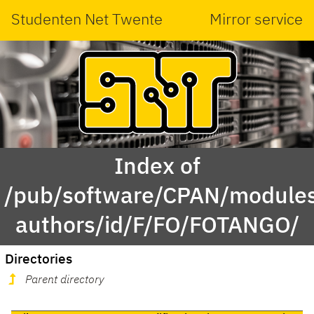
Studenten Net Twente
Mirror service
Index of
/pub/software/CPAN/modules
authors/id/F/FO/FOTANGO/
Directories
Parent directory