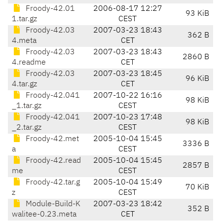
Froody-42.01
2006-08-17 12:27
93 KiB
1.tar.gz
CEST
Froody-42.03
2007-03-23 18:43
362 B
4.meta
CET
Froody-42.03
2007-03-23 18:43
2860 B
4.readme
CET
Froody-42.03
2007-03-23 18:45
96 KiB
4.tar.gz
CET
Froody-42.041
2007-10-22 16:16
98 KiB
_1.tar.gz
CEST
Froody-42.041
2007-10-23 17:48
98 KiB
_2.tar.gz
CEST
Froody-42.met
2005-10-04 15:45
3336 B
a
CEST
Froody-42.read
2005-10-04 15:45
2857 B
me
CEST
Froody-42.tar.g
2005-10-04 15:49
70 KiB
z
CEST
Module-Build-K
2007-03-23 18:42
352 B
walitee-0.23.meta
CET