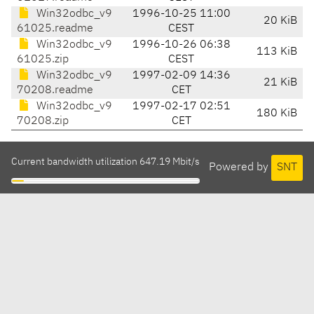
Win32odbc_v9
1996-10-25 11:00
20 KiB
61025.readme
CEST
Win32odbc_v9
1996-10-26 06:38
113 KiB
61025.zip
CEST
Win32odbc_v9
1997-02-09 14:36
21 KiB
70208.readme
CET
Win32odbc_v9
1997-02-17 02:51
180 KiB
70208.zip
CET
Current bandwidth utilization 647.19 Mbit/s
Powered by
SNT