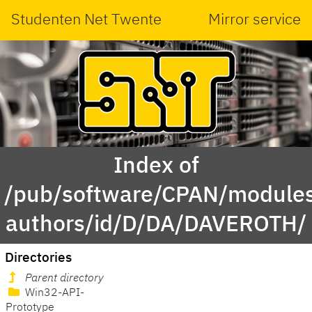
Studenten Net Twente
Mirror service
Index of
/pub/software/CPAN/modules
authors/id/D/DA/DAVEROTH/
Directories
Parent directory
Win32-API-
Prototype