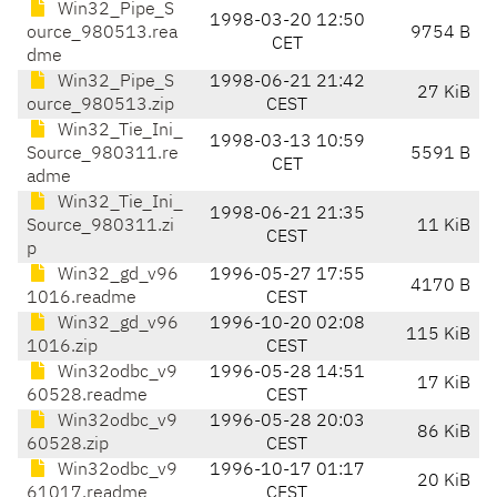
Win32_Pipe_S
1998-03-20 12:50
ource_980513.rea
9754 B
CET
dme
Win32_Pipe_S
1998-06-21 21:42
27 KiB
ource_980513.zip
CEST
Win32_Tie_Ini_
1998-03-13 10:59
Source_980311.re
5591 B
CET
adme
Win32_Tie_Ini_
1998-06-21 21:35
Source_980311.zi
11 KiB
CEST
p
Win32_gd_v96
1996-05-27 17:55
4170 B
1016.readme
CEST
Win32_gd_v96
1996-10-20 02:08
115 KiB
1016.zip
CEST
Win32odbc_v9
1996-05-28 14:51
17 KiB
60528.readme
CEST
Win32odbc_v9
1996-05-28 20:03
86 KiB
60528.zip
CEST
Win32odbc_v9
1996-10-17 01:17
20 KiB
61017.readme
CEST