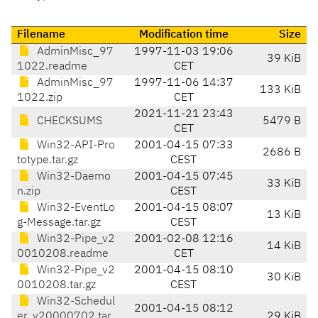
Filename
Modification time
Size
AdminMisc_97
1997-11-03 19:06
39 KiB
1022.readme
CET
AdminMisc_97
1997-11-06 14:37
133 KiB
1022.zip
CET
2021-11-21 23:43
CHECKSUMS
5479 B
CET
Win32-API-Pro
2001-04-15 07:33
2686 B
totype.tar.gz
CEST
Win32-Daemo
2001-04-15 07:45
33 KiB
n.zip
CEST
Win32-EventLo
2001-04-15 08:07
13 KiB
g-Message.tar.gz
CEST
Win32-Pipe_v2
2001-02-08 12:16
14 KiB
0010208.readme
CET
Win32-Pipe_v2
2001-04-15 08:10
30 KiB
0010208.tar.gz
CEST
Win32-Schedul
2001-04-15 08:12
er_v20000702.tar.
29 KiB