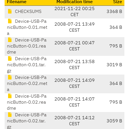
Filename
Modification time
Size
2021-11-22 00:25
CHECKSUMS
3368 B
CET
Device-USB-Pa
2008-07-21 13:49
nicButton-0.01.met
364 B
CEST
a
Device-USB-Pa
2008-07-21 00:47
nicButton-0.01.rea
795 B
CEST
dme
Device-USB-Pa
2008-07-21 13:58
nicButton-0.01.tar.
3019 B
CEST
gz
Device-USB-Pa
2008-07-21 14:09
nicButton-0.02.met
364 B
CEST
a
Device-USB-Pa
2008-07-21 14:07
nicButton-0.02.rea
795 B
CEST
dme
Device-USB-Pa
2008-07-21 14:12
nicButton-0.02.tar.
3059 B
CEST
gz