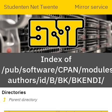
Studenten Net Twente
Mirror service
Index of
/pub/software/CPAN/modules
authors/id/B/BK/BKENDI/
Directories
Parent directory