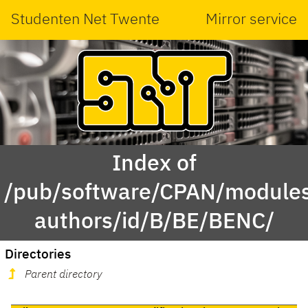
Studenten Net Twente
Mirror service
Index of
/pub/software/CPAN/modules
authors/id/B/BE/BENC/
Directories
Parent directory