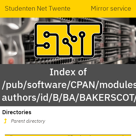
Studenten Net Twente
Mirror service
Index of
/pub/software/CPAN/modules
authors/id/B/BA/BAKERSCOT
Directories
Parent directory