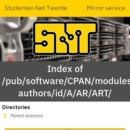
Studenten Net Twente
Mirror service
Index of
/pub/software/CPAN/modules
authors/id/A/AR/ART/
Directories
Parent directory