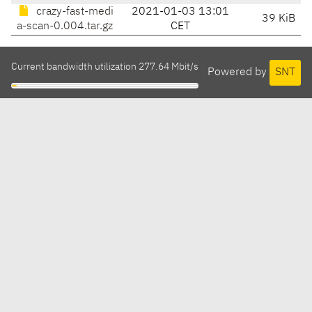
crazy-fast-medi
2021-01-03 13:01
39 KiB
a-scan-0.004.tar.gz
CET
Current bandwidth utilization 277.64 Mbit/s
Powered by
SNT