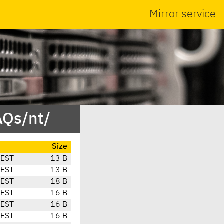
Mirror service
AQs/nt/
e
Size
CEST
13 B
CEST
13 B
CEST
18 B
CEST
16 B
CEST
16 B
CEST
16 B