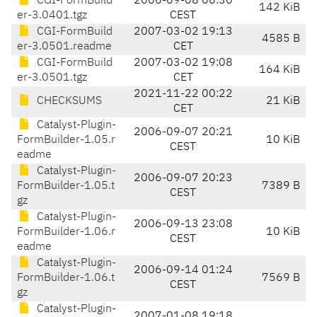
CGI-FormBuild
2006-09-08 06:30
142 KiB
er-3.0401.tgz
CEST
CGI-FormBuild
2007-03-02 19:13
4585 B
er-3.0501.readme
CET
CGI-FormBuild
2007-03-02 19:08
164 KiB
er-3.0501.tgz
CET
2021-11-22 00:22
CHECKSUMS
21 KiB
CET
Catalyst-Plugin-
2006-09-07 20:21
FormBuilder-1.05.r
10 KiB
CEST
eadme
Catalyst-Plugin-
2006-09-07 20:23
FormBuilder-1.05.t
7389 B
CEST
gz
Catalyst-Plugin-
2006-09-13 23:08
FormBuilder-1.06.r
10 KiB
CEST
eadme
Catalyst-Plugin-
2006-09-14 01:24
FormBuilder-1.06.t
7569 B
CEST
gz
Catalyst-Plugin-
2007-01-08 19:18