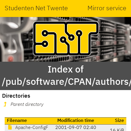
Studenten Net Twente
Mirror service
Index of
/pub/software/CPAN/author
Directories
Parent directory
Filename
Modification time
Size
Apache-ConfigF
2001-09-07 02:40
16 KiB