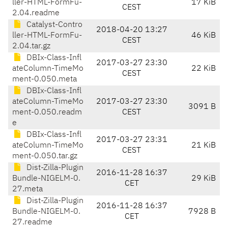
ller-HTML-FormFu-
17 KiB
CEST
2.04.readme
Catalyst-Contro
2018-04-20 13:27
ller-HTML-FormFu-
46 KiB
CEST
2.04.tar.gz
DBIx-Class-Infl
2017-03-27 23:30
ateColumn-TimeMo
22 KiB
CEST
ment-0.050.meta
DBIx-Class-Infl
ateColumn-TimeMo
2017-03-27 23:30
3091 B
ment-0.050.readm
CEST
e
DBIx-Class-Infl
2017-03-27 23:31
ateColumn-TimeMo
21 KiB
CEST
ment-0.050.tar.gz
Dist-Zilla-Plugin
2016-11-28 16:37
Bundle-NIGELM-0.
29 KiB
CET
27.meta
Dist-Zilla-Plugin
2016-11-28 16:37
Bundle-NIGELM-0.
7928 B
CET
27.readme