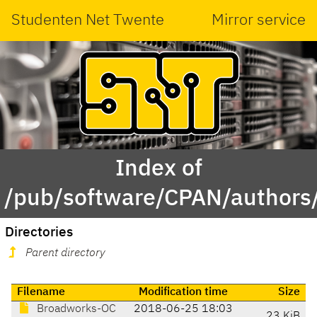
Studenten Net Twente
Mirror service
Index of
/pub/software/CPAN/authors
Directories
Parent directory
Filename
Modification time
Size
Broadworks-OC
2018-06-25 18:03
23 KiB