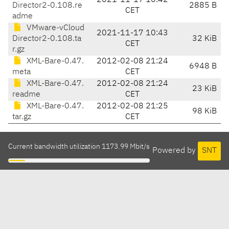
2021-11-17 10:42
Director2-0.108.re
2885 B
CET
adme
VMware-vCloud
2021-11-17 10:43
Director2-0.108.ta
32 KiB
CET
r.gz
XML-Bare-0.47.
2012-02-08 21:24
6948 B
meta
CET
XML-Bare-0.47.
2012-02-08 21:24
23 KiB
readme
CET
XML-Bare-0.47.
2012-02-08 21:25
98 KiB
tar.gz
CET
Current bandwidth utilization 1173.99 Mbit/s
Powered by
SNT