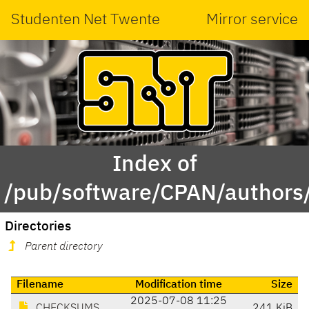
Studenten Net Twente
Mirror service
Index of
/pub/software/CPAN/authors
Directories
Parent directory
Filename
Modification time
Size
2025-07-08 11:25
CHECKSUMS
241 KiB