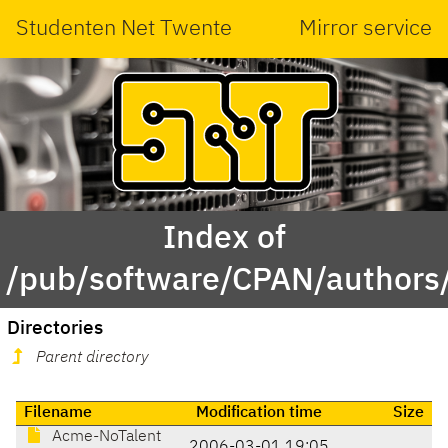
Studenten Net Twente
Mirror service
Index of
/pub/software/CPAN/author
Directories
Parent directory
Filename
Modification time
Size
Acme-NoTalent
2006-03-01 19:05