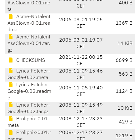
AssClown-0.01.me
400 B
CET
ta
Acme-NoTalent
2006-03-01 19:05
AssClown-0.01.rea
1367 B
CET
dme
Acme-NoTalent
2006-03-01 19:07
AssClown-0.01.tar.
11 KiB
CET
gz
2021-11-22 00:15
CHECKSUMS
6699 B
CET
Lyrics-Fetcher-
2005-11-09 15:46
563 B
Google-0.02.meta
CET
Lyrics-Fetcher-
2005-11-08 19:40
Google-0.02.readm
1124 B
CET
e
Lyrics-Fetcher-
2005-11-09 15:49
10 KiB
Google-0.02.tar.gz
CET
Proliphix-0.01.
2008-12-17 23:23
429 B
meta
CET
Proliphix-0.01.r
2008-12-17 23:27
1219 B
eadme
CET