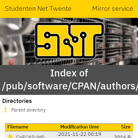
Studenten Net Twente
Mirror service
Index of
/pub/software/CPAN/authors
Directories
Parent directory
Filename
Modification time
Size
2021-11-22 00:19
CHECKSUMS
2016 B