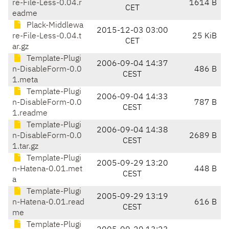
re-File-Less-0.04.r
1614 B
CET
eadme
Plack-Middlewa
2015-12-03 03:00
re-File-Less-0.04.t
25 KiB
CET
ar.gz
Template-Plugi
2006-09-04 14:37
n-DisableForm-0.0
486 B
CEST
1.meta
Template-Plugi
2006-09-04 14:33
n-DisableForm-0.0
787 B
CEST
1.readme
Template-Plugi
2006-09-04 14:38
n-DisableForm-0.0
2689 B
CEST
1.tar.gz
Template-Plugi
2005-09-29 13:20
n-Hatena-0.01.met
448 B
CEST
a
Template-Plugi
2005-09-29 13:19
n-Hatena-0.01.read
616 B
CEST
me
Template-Plugi