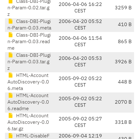
Class-DBI-Plugi
2006-04-06 16:22
n-Param-0.02.tar.g
3259 B
CEST
z
Class-DBI-Plugi
2006-04-20 05:52
410 B
n-Param-0.03.meta
CEST
Class-DBI-Plugi
2006-04-06 11:54
n-Param-0.03.read
865 B
CEST
me
Class-DBI-Plugi
2006-04-20 05:53
n-Param-0.03.tar.g
3926 B
CEST
z
HTML-Account
2005-09-02 05:22
AutoDiscovery-0.0
448 B
CEST
6.meta
HTML-Account
2005-09-02 05:22
AutoDiscovery-0.0
2070 B
CEST
6.readme
HTML-Account
2005-09-02 05:27
AutoDiscovery-0.0
3318 B
CEST
6.tar.gz
HTML-DisableF
2006-09-04 12:19