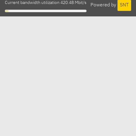
Current bandwidth utilization 420.48 Mbit/s
Powered by
SNT