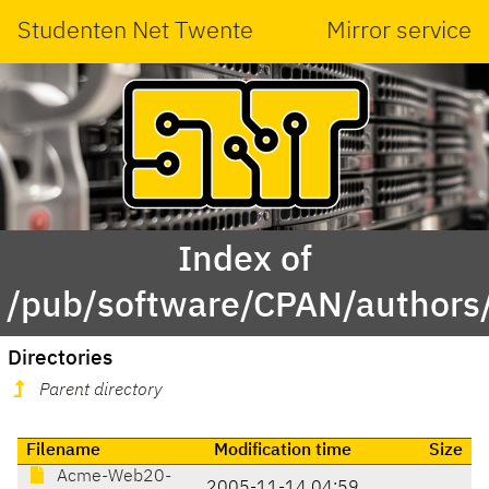
Studenten Net Twente
Mirror service
Index of
/pub/software/CPAN/author
Directories
Parent directory
Filename
Modification time
Size
Acme-Web20-
2005-11-14 04:59