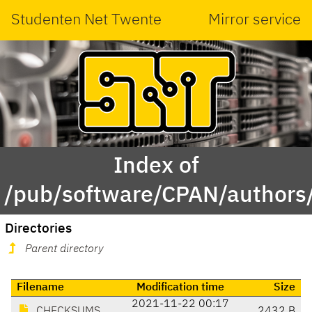
Studenten Net Twente
Mirror service
Index of
/pub/software/CPAN/author
Directories
Parent directory
Filename
Modification time
Size
2021-11-22 00:17
CHECKSUMS
2432 B