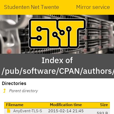
Studenten Net Twente
Mirror service
Index of
/pub/software/CPAN/author
Directories
Parent directory
Filename
Modification time
Size
AnyEvent-TLS-S
2015-02-14 21:45
593 B