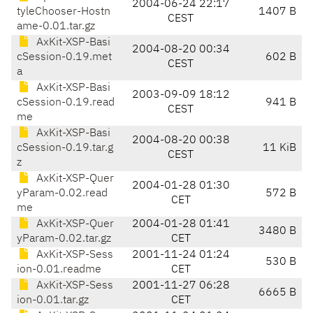
2004-06-24 22:17
tyleChooser-Hostn
1407 B
CEST
ame-0.01.tar.gz
AxKit-XSP-Basi
2004-08-20 00:34
cSession-0.19.met
602 B
CEST
a
AxKit-XSP-Basi
2003-09-09 18:12
cSession-0.19.read
941 B
CEST
me
AxKit-XSP-Basi
2004-08-20 00:38
cSession-0.19.tar.g
11 KiB
CEST
z
AxKit-XSP-Quer
2004-01-28 01:30
yParam-0.02.read
572 B
CET
me
AxKit-XSP-Quer
2004-01-28 01:41
3480 B
yParam-0.02.tar.gz
CET
AxKit-XSP-Sess
2001-11-24 01:24
530 B
ion-0.01.readme
CET
AxKit-XSP-Sess
2001-11-27 06:28
6665 B
ion-0.01.tar.gz
CET