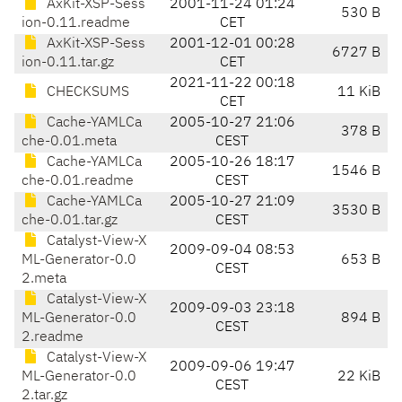
AxKit-XSP-Sess
2001-11-24 01:24
530 B
ion-0.11.readme
CET
AxKit-XSP-Sess
2001-12-01 00:28
6727 B
ion-0.11.tar.gz
CET
2021-11-22 00:18
CHECKSUMS
11 KiB
CET
Cache-YAMLCa
2005-10-27 21:06
378 B
che-0.01.meta
CEST
Cache-YAMLCa
2005-10-26 18:17
1546 B
che-0.01.readme
CEST
Cache-YAMLCa
2005-10-27 21:09
3530 B
che-0.01.tar.gz
CEST
Catalyst-View-X
2009-09-04 08:53
ML-Generator-0.0
653 B
CEST
2.meta
Catalyst-View-X
2009-09-03 23:18
ML-Generator-0.0
894 B
CEST
2.readme
Catalyst-View-X
2009-09-06 19:47
ML-Generator-0.0
22 KiB
CEST
2.tar.gz