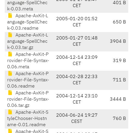
anguage-SpellChec
401 B
CET
k-0.03.meta
Apache-AxKit-L
2005-01-20 01:52
anguage-SpellChec
650 B
CET
k-0.03.readme
Apache-AxKit-L
2005-01-27 01:48
anguage-SpellChec
3904 B
CET
k-0.03.tar.gz
Apache-AxKit-P
2004-12-14 23:09
rovider-File-Syntax-
319 B
CET
0.06.meta
Apache-AxKit-P
2004-02-28 22:33
rovider-File-Syntax-
711 B
CET
0.06.readme
Apache-AxKit-P
2004-12-14 23:10
rovider-File-Syntax-
3444 B
CET
0.06.tar.gz
Apache-AxKit-S
2004-06-24 19:27
tyleChooser-Hostn
760 B
CEST
ame-0.01.readme
Apache-AxKit-S