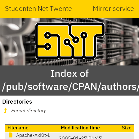
Studenten Net Twente
Mirror service
Index of
/pub/software/CPAN/author
Directories
Parent directory
Filename
Modification time
Size
Apache-AxKit-L
2005-01-27 01:47