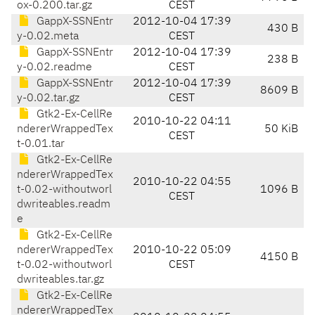
ox-0.200.tar.gz
CEST
GappX-SSNEntr
2012-10-04 17:39
430 B
y-0.02.meta
CEST
GappX-SSNEntr
2012-10-04 17:39
238 B
y-0.02.readme
CEST
GappX-SSNEntr
2012-10-04 17:39
8609 B
y-0.02.tar.gz
CEST
Gtk2-Ex-CellRe
2010-10-22 04:11
ndererWrappedTex
50 KiB
CEST
t-0.01.tar
Gtk2-Ex-CellRe
ndererWrappedTex
2010-10-22 04:55
t-0.02-withoutworl
1096 B
CEST
dwriteables.readm
e
Gtk2-Ex-CellRe
ndererWrappedTex
2010-10-22 05:09
4150 B
t-0.02-withoutworl
CEST
dwriteables.tar.gz
Gtk2-Ex-CellRe
ndererWrappedTex