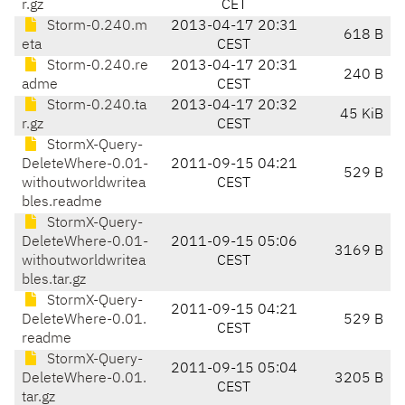
r.gz
CET
Storm-0.240.m
2013-04-17 20:31
618 B
eta
CEST
Storm-0.240.re
2013-04-17 20:31
240 B
adme
CEST
Storm-0.240.ta
2013-04-17 20:32
45 KiB
r.gz
CEST
StormX-Query-
DeleteWhere-0.01-
2011-09-15 04:21
529 B
withoutworldwritea
CEST
bles.readme
StormX-Query-
DeleteWhere-0.01-
2011-09-15 05:06
3169 B
withoutworldwritea
CEST
bles.tar.gz
StormX-Query-
2011-09-15 04:21
DeleteWhere-0.01.
529 B
CEST
readme
StormX-Query-
2011-09-15 05:04
DeleteWhere-0.01.
3205 B
CEST
tar.gz