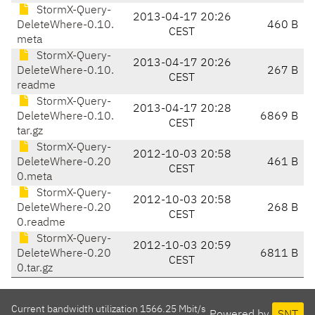
StormX-Query-
2013-04-17 20:26
DeleteWhere-0.10.
460 B
CEST
meta
StormX-Query-
2013-04-17 20:26
DeleteWhere-0.10.
267 B
CEST
readme
StormX-Query-
2013-04-17 20:28
DeleteWhere-0.10.
6869 B
CEST
tar.gz
StormX-Query-
2012-10-03 20:58
DeleteWhere-0.20
461 B
CEST
0.meta
StormX-Query-
2012-10-03 20:58
DeleteWhere-0.20
268 B
CEST
0.readme
StormX-Query-
2012-10-03 20:59
DeleteWhere-0.20
6811 B
CEST
0.tar.gz
Current bandwidth utilization 1566.25 Mbit/s
Powered by
SNT