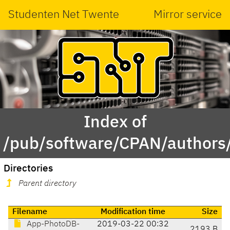
Studenten Net Twente
Mirror service
Index of
/pub/software/CPAN/authors
Directories
Parent directory
Filename
Modification time
Size
App-PhotoDB-
2019-03-22 00:32
2193 B