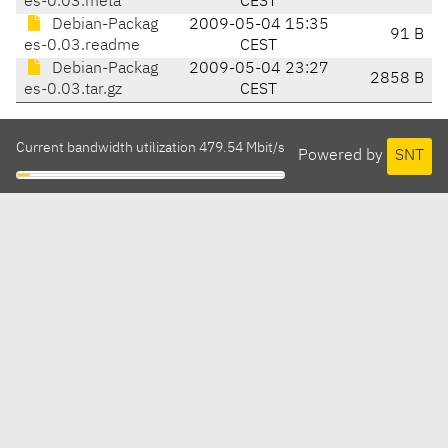
es-0.03.meta
CEST
Debian-Packag
2009-05-04 15:35
91 B
es-0.03.readme
CEST
Debian-Packag
2009-05-04 23:27
2858 B
es-0.03.tar.gz
CEST
Current bandwidth utilization 479.54 Mbit/s
Powered by
SNT