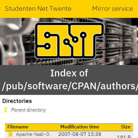
Studenten Net Twente
Mirror service
Index of
/pub/software/CPAN/authors
Directories
Parent directory
Filename
Modification time
Size
Apache-Yaalr-0.
2007-08-07 15:38
191 B