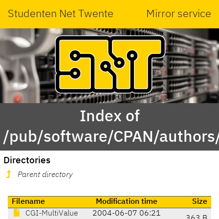
Studenten Net Twente
Mirror service
Index of
/pub/software/CPAN/author
Directories
Parent directory
Filename
Modification time
Size
CGI-MultiValue
2004-06-07 06:21
363 B