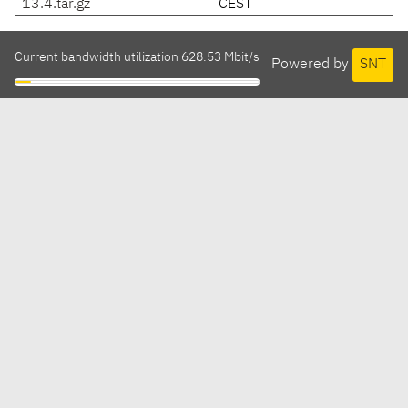
13.4.tar.gz
CEST
Current bandwidth utilization 628.53 Mbit/s
Powered by
SNT