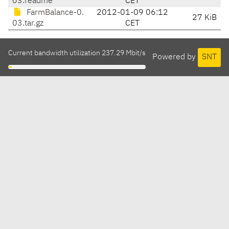
03.readme
CET
FarmBalance-0.
2012-01-09 06:12
27 KiB
03.tar.gz
CET
Current bandwidth utilization 237.29 Mbit/s
Powered by
SNT