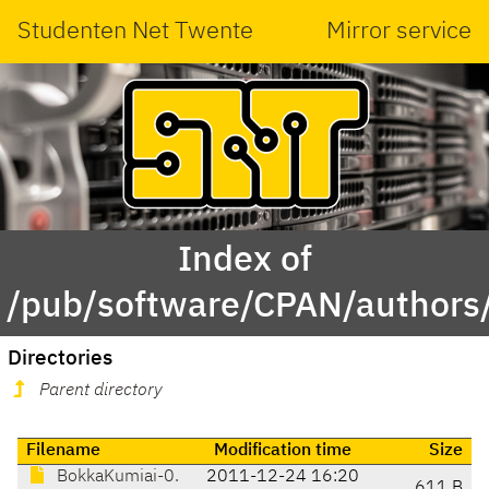
Studenten Net Twente
Mirror service
Index of
/pub/software/CPAN/authors
Directories
Parent directory
Filename
Modification time
Size
BokkaKumiai-0.
2011-12-24 16:20
611 B