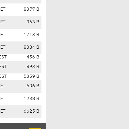
CET
8377 B
CET
963 B
CET
1713 B
CET
8384 B
EST
456 B
EST
893 B
EST
5359 B
CET
606 B
CET
1238 B
CET
6625 B