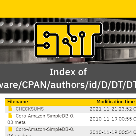
Index of
ware/CPAN/authors/id/D/DT/
Filename
Modification time
CHECKSUMS
2021-11-21 23:52 
Coro-Amazon-SimpleDB-0.
2010-11-19 00:55 
03.meta
Coro-Amazon-SimpleDB-0.
2010-11-19 00:54 