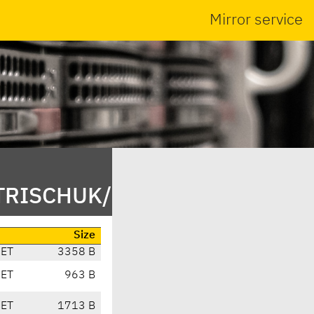
Mirror service
DTRISCHUK/
Size
CET
3358 B
CET
963 B
CET
1713 B