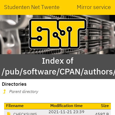
Studenten Net Twente
Mirror service
Index of
/pub/software/CPAN/authors
Directories
Parent directory
Filename
Modification time
Size
2021-11-21 23:39
CHECKSUMS
4597 B