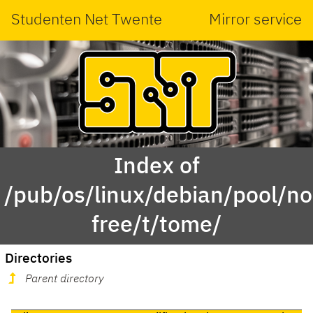
Studenten Net Twente
Mirror service
Index of
/pub/os/linux/debian/pool/no
free/t/tome/
Directories
Parent directory