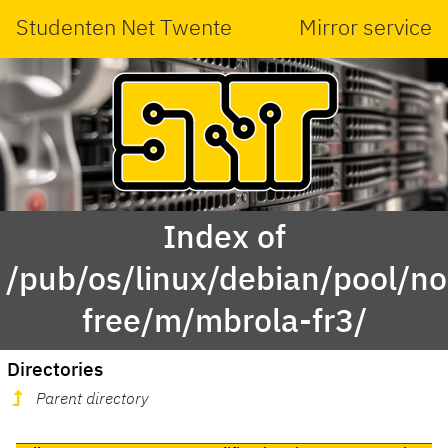
Studenten Net Twente
Mirror service
Index of
/pub/os/linux/debian/pool/no
free/m/mbrola-fr3/
Directories
Parent directory